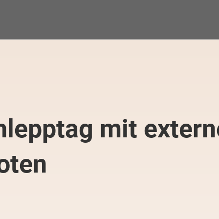
hlepptag mit exter
oten