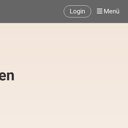
Login
Menü
nen